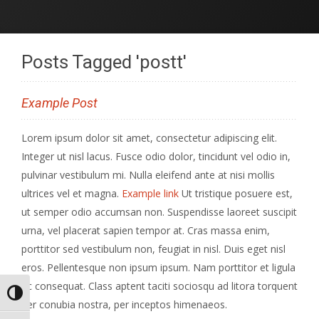
Posts Tagged 'postt'
Example Post
Lorem ipsum dolor sit amet, consectetur adipiscing elit.
Integer ut nisl lacus. Fusce odio dolor, tincidunt vel odio in,
pulvinar vestibulum mi. Nulla eleifend ante at nisi mollis
ultrices vel et magna.
Example link
Ut tristique posuere est,
ut semper odio accumsan non. Suspendisse laoreet suscipit
urna, vel placerat sapien tempor at. Cras massa enim,
porttitor sed vestibulum non, feugiat in nisl. Duis eget nisl
eros. Pellentesque non ipsum ipsum. Nam porttitor et ligula
ac consequat. Class aptent taciti sociosqu ad litora torquent
Toggle High Contrast
per conubia nostra, per inceptos himenaeos.