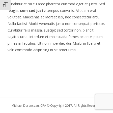
Curabitur at mi eu ante pharetra euismod eget at justo. Sed
Toggle Font size
feugiat
sem sed justo
tempus convallis. Aliquam erat
volutpat. Maecenas ac laoreet leo, nec consectetur arcu.
Nulla facilisi. Morbi venenatis justo non consequat porttitor.
Curabitur felis massa, suscipit sed tortor non, blandit
sagittis urna. Interdum et malesuada fames ac ante ipsum
primis in faucibus. Ut non imperdiet dui. Morbi in libero et
velit commodo adipiscing in sit amet urna.
Michael Duranceau, CPA © Copyright 2017. All Rights Reserved.